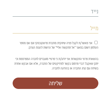
אני מאשר/ת לקבל פניה שיווקית מחברת פרשקובסקי וגם אם מספר
הטלפון רשום במאגר "אל תתקשרו אליי" של הרשות להגנת הצרכן.
בהשארת פרטי התקשרות אני יודע/ת כי פרטיי מועברים לחברה המפרסמת וכי
יתכן שאקבל דברי פרסום בקשר לפרויקטים של החברה, אלא אם אבקש אחרת
בשיחה עם נציג החברה או בהודעה לחברה.
שליחה
חדרים ופנטהאוזים 6 חד'